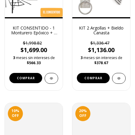
KIT CONSENTIDO - 1
KIT 2 Argollas + Bieldo
Monturero Epóxico + 1
Canasta
Almohaza Mexicana + 1
Bieldo Normal
$1,998.82
$1,336.47
$1,699.00
$1,136.00
3
meses sin intereses de
3
meses sin intereses de
$566.33
$378.67
10
%
20
%
OFF
OFF