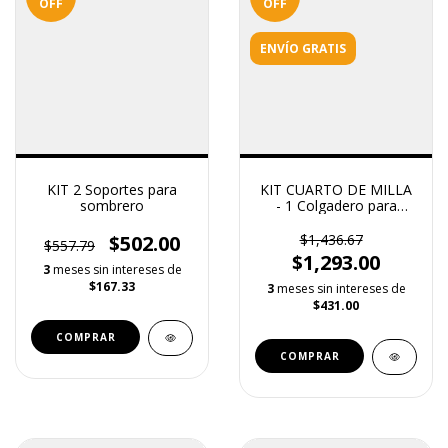
OFF
OFF
ENVÍO GRATIS
KIT 2 Soportes para
KIT CUARTO DE MILLA
sombrero
- 1 Colgadero para
cabezada y frenos + 1
Gancho Multiusos
$502.00
$1,436.67
$557.79
Epóxico + 1 Perchero
$1,293.00
Multiusos Premium
3
meses sin intereses de
$167.33
3
meses sin intereses de
$431.00