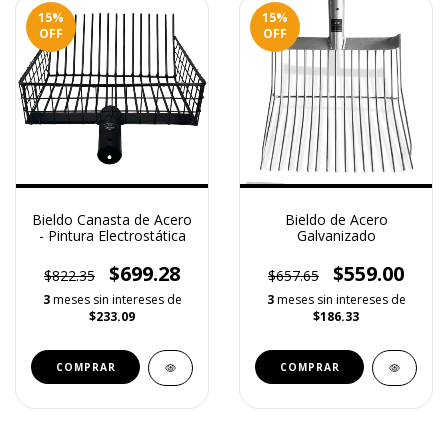
15
%
15
%
OFF
OFF
Bieldo Canasta de Acero
Bieldo de Acero
- Pintura Electrostática
Galvanizado
$699.28
$559.00
$822.35
$657.65
3
meses sin intereses de
3
meses sin intereses de
$233.09
$186.33