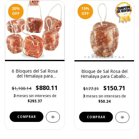
20
%
15
%
OFF
OFF
6 Bloques del Sal Rosa
Bloque de Sal Rosa del
del Himalaya para
Himalaya para Caballos
Caballos (Bloques de 2.5
2.5kgs
kgs)
$880.11
$150.71
$1,100.14
$177.31
3
meses sin intereses de
3
meses sin intereses de
$293.37
$50.24