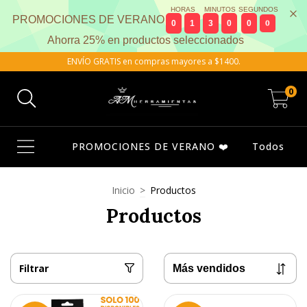
HORAS
MINUTOS
SEGUNDOS
PROMOCIONES DE VERANO
0
1
2
9
5
9
Ahorra 25% en productos seleccionados
ENVÍO GRATIS en compras mayores a $1400.
0
PROMOCIONES DE VERANO ❤️
Todos
Inicio
>
Productos
Productos
Filtrar