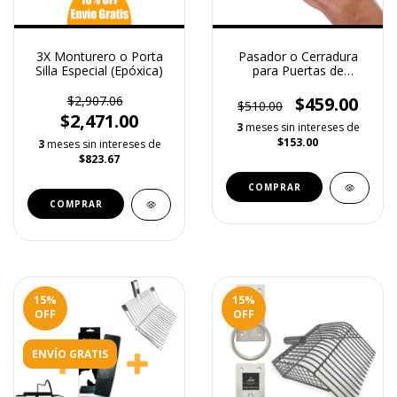
3X Monturero o Porta
Pasador o Cerradura
Silla Especial (Epóxica)
para Puertas de
Caballerizas Premium
$2,907.06
$459.00
$510.00
$2,471.00
3
meses sin intereses de
$153.00
3
meses sin intereses de
$823.67
15
%
15
%
OFF
OFF
ENVÍO GRATIS