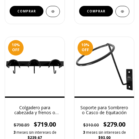
10
%
10
%
OFF
OFF
Colgadero para
Soporte para Sombrero
cabezada y frenos o
o Casco de Equitación
riendas Premium - 3
Lugares
$719.00
$279.00
$798.89
$310.00
3
meses sin intereses de
3
meses sin intereses de
$239.67
$93.00