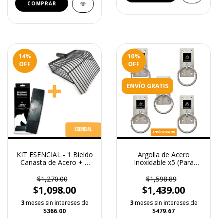
14
%
10
%
OFF
OFF
ENVÍO GRATIS
KIT ESENCIAL - 1 Bieldo
Argolla de Acero
Canasta de Acero + 1
Inoxidable x5 (Para
Almohaza Premium
Atornillar)
100% Mexicana
$1,270.00
$1,598.89
Multiusos
$1,098.00
$1,439.00
3
meses sin intereses de
3
meses sin intereses de
$366.00
$479.67