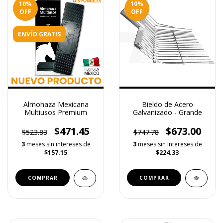
10
%
10
%
OFF
OFF
ENVÍO GRATIS
Almohaza Mexicana
Bieldo de Acero
Multiusos Premium
Galvanizado - Grande
$471.45
$673.00
$523.83
$747.78
3
meses sin intereses de
3
meses sin intereses de
$157.15
$224.33