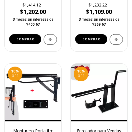
Bieldo de Acero
$1,414.12
$1,232.22
Galvanizado Normal
$1,202.00
$1,109.00
3
meses sin intereses de
3
meses sin intereses de
$400.67
$369.67
10
%
10
%
OFF
OFF
Monturero Portatil +
Enrollador para Vendas