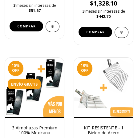
$1,328.10
3
meses sin intereses de
$51.67
3
meses sin intereses de
$442.70
15
%
10
%
OFF
OFF
ENVÍO GRATIS
3 Almohazas Premium
KIT RESISTENTE - 1
100% Mexicana
Bieldo de Acero
Multiusos
Galvanizado Grande + 1