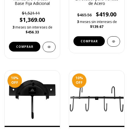
Base Fija Adicional
de Acero
$1,521.11
$419.00
$465.56
$1,369.00
3
meses sin intereses de
$139.67
3
meses sin intereses de
$456.33
10
%
10
%
OFF
OFF