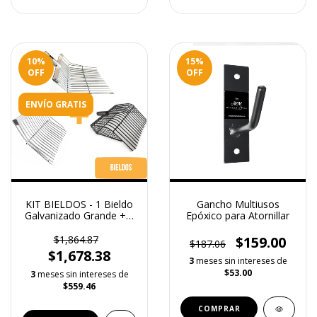
10
%
15
%
OFF
OFF
ENVÍO GRATIS
KIT BIELDOS - 1 Bieldo
Gancho Multiusos
Galvanizado Grande + 1
Epóxico para Atornillar
Bieldo Galvanizado
Normal + 1 Bieldo
$1,864.87
$159.00
$187.06
Canasta de Acero
$1,678.38
3
meses sin intereses de
$53.00
3
meses sin intereses de
$559.46