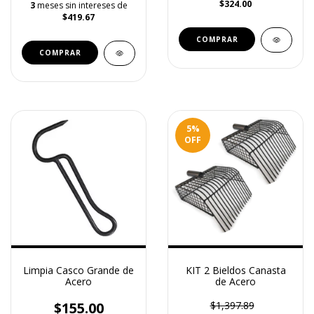
$324.00
3
meses sin intereses de
$419.67
5
%
OFF
Limpia Casco Grande de
KIT 2 Bieldos Canasta
Acero
de Acero
$155.00
$1,397.89