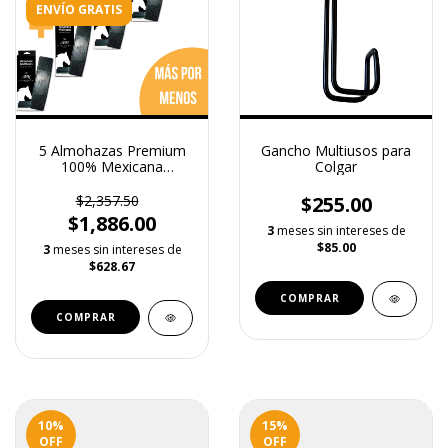
ENVÍO GRATIS
5 Almohazas Premium
Gancho Multiusos para
100% Mexicana
Colgar
Multiusos
$2,357.50
$255.00
$1,886.00
3
meses sin intereses de
$85.00
3
meses sin intereses de
$628.67
10
%
15
%
OFF
OFF