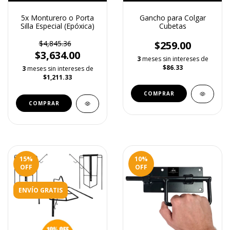
5x Monturero o Porta
Gancho para Colgar
Silla Especial (Epóxica)
Cubetas
$4,845.36
$259.00
$3,634.00
3
meses sin intereses de
$86.33
3
meses sin intereses de
$1,211.33
15
%
10
%
OFF
OFF
ENVÍO GRATIS