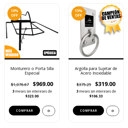
10
%
15
%
OFF
OFF
Monturero o Porta Silla
Argolla para Sujetar de
Especial
Acero Inoxidable
$969.00
$319.00
$1,076.67
$375.29
3
meses sin intereses de
3
meses sin intereses de
$323.00
$106.33