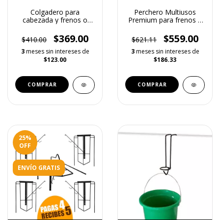
Colgadero para
Perchero Multiusos
cabezada y frenos o
Premium para frenos o
riendas Premium - 1
riendas y otros
Lugar
accesorios - 4 lugares
$369.00
$559.00
$410.00
$621.11
3
meses sin intereses de
3
meses sin intereses de
$123.00
$186.33
25
%
OFF
ENVÍO GRATIS