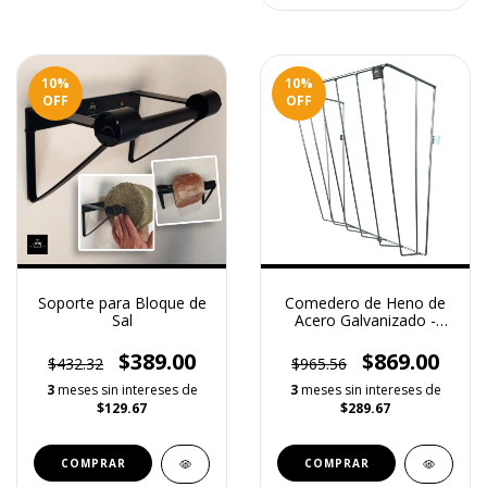
10
%
10
%
OFF
OFF
Soporte para Bloque de
Comedero de Heno de
Sal
Acero Galvanizado -
Grande
$389.00
$869.00
$432.32
$965.56
3
meses sin intereses de
3
meses sin intereses de
$129.67
$289.67