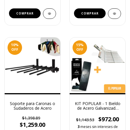
10
%
15
%
OFF
OFF
Soporte para Caronas o
KIT POPULAR - 1 Bieldo
Sudaderos de Acero
de Acero Galvanizado
Grande + 1 Almohaza
Premium 100%
$1,398.89
$972.00
$1,143.53
Mexicana Multiusos
$1,259.00
3
meses sin intereses de