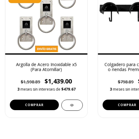
ENVÍO GRATIS
Argolla de Acero Inoxidable x5
Colgadero para c
(Para Atornillar)
o riendas Prem
$1,439.00
$1,598.89
$798.89
3
meses sin intereses de
$479.67
3
meses sin inte