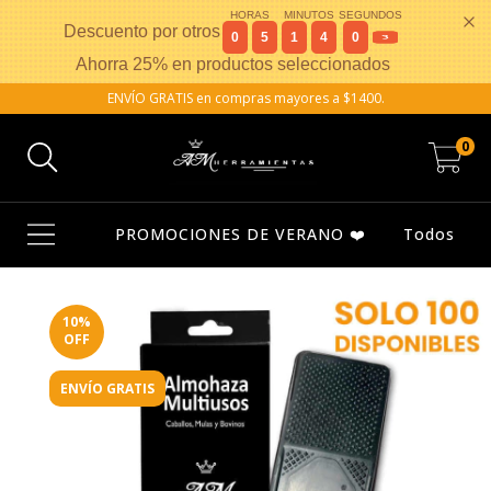
HORAS
MINUTOS
SEGUNDOS
Descuento por otros
0
5
1
4
0
3
Ahorra 25% en productos seleccionados
ENVÍO GRATIS en compras mayores a $1400.
0
PROMOCIONES DE VERANO ❤️
Todos
10
%
OFF
ENVÍO GRATIS