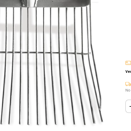
Ve
No
Ent