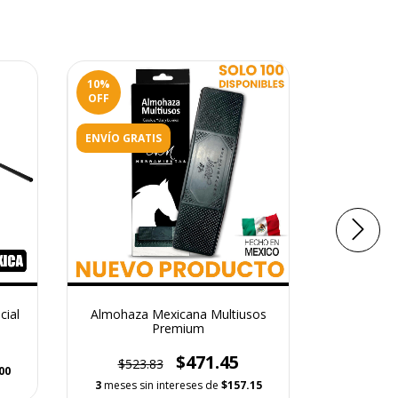
10
%
10
%
OFF
OFF
ENVÍO GRATIS
cial
Almohaza Mexicana Multiusos
Perchero
Premium
para fren
acces
$471.45
$523.83
$621
00
3
meses sin intereses de
$157.15
3
meses si