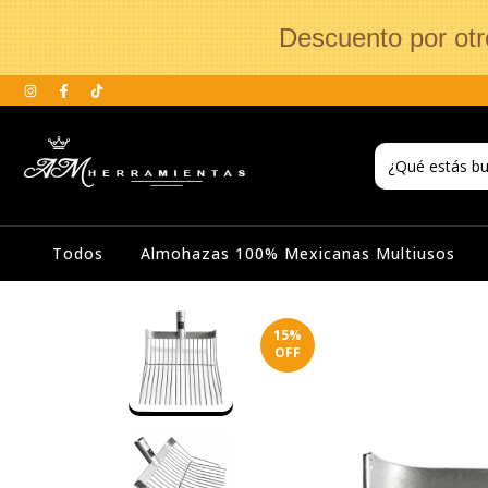
Descuento por otr
Todos
Almohazas 100% Mexicanas Multiusos
15
%
OFF