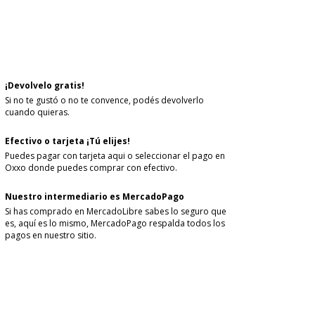
CALCULAR
cia sesión
y usa tus datos de entrega
sé mi código postal
¡Devolvelo gratis!
Si no te gustó o no te convence, podés devolverlo
cuando quieras.
Efectivo o tarjeta ¡Tú elijes!
Puedes pagar con tarjeta aqui o seleccionar el pago en
Oxxo donde puedes comprar con efectivo.
Nuestro intermediario es MercadoPago
Si has comprado en MercadoLibre sabes lo seguro que
es, aquí es lo mismo, MercadoPago respalda todos los
pagos en nuestro sitio.