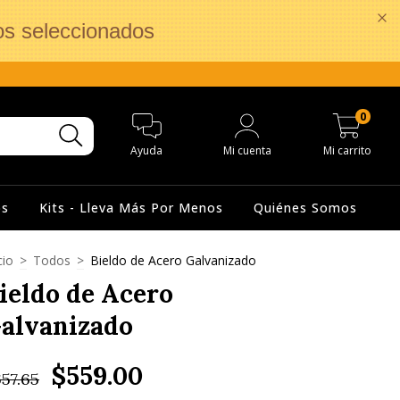
os seleccionados
0
Ayuda
Mi cuenta
Mi carrito
os
Kits - Lleva Más Por Menos
Quiénes Somos
cio
>
Todos
>
Bieldo de Acero Galvanizado
ieldo de Acero
alvanizado
$559.00
57.65