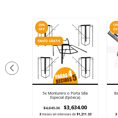
25
%
10
OFF
OF
ENVÍO GRATIS
óxico para
5x Monturero o Porta Silla
Bi
Especial (Epóxica)
9.00
$3,634.00
$4,845.36
 de
$53.00
3
meses sin intereses de
$1,211.33
3