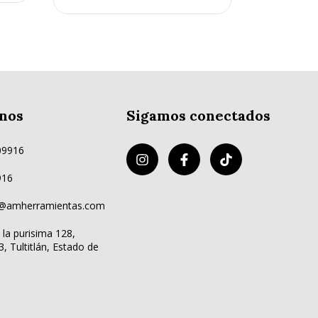
nos
Sigamos conectados
09916
916
o@amherramientas.com
la purisima 128,
3, Tultitlán, Estado de