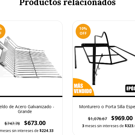
Productos relacionados
%
10
%
F
OFF
eldo de Acero Galvanizado -
Monturero o Porta Silla Espe
Grande
$969.00
$1,076.67
$673.00
$747.78
3
meses sin intereses de
$323.
meses sin intereses de
$224.33