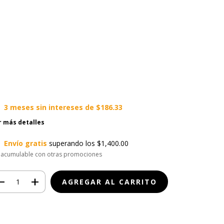
3
meses sin intereses de
$186.33
r más detalles
Envío gratis
superando los
$1,400.00
 acumulable con otras promociones
Opciones de envío
regas para el CP:
CAMBIAR CP