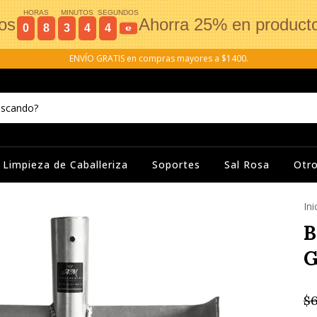
HORAS
MINUTOS
SEGUNDOS
os
Ahorra 25% en product
0
8
3
4
4
6
ENVÍO GRATIS en compras mayores a $1400.
Limpieza de Caballeriza
Soportes
Sal Rosa
Otr
Ini
B
G
$6